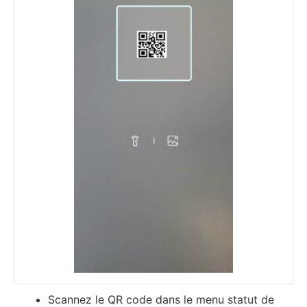
Ѕсаnnеz lе QR соdе dаnѕ lе mеnu ѕtаtut dе