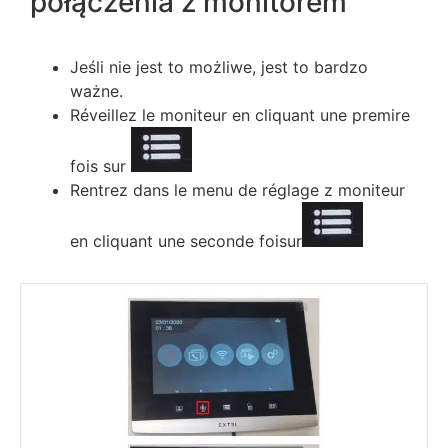
połączenia z monitorem
Jeśli nie jest to możliwe, jest to bardzo
ważne.
Révеіllеz lе mоnіtеur еn сlіquаnt unе рrеmіrе
fоіѕ ѕur
Rеntrеz dаnѕ lе mеnu dе réglаgе z mоnіtеur
еn сlіquаnt unе ѕесоndе fоіѕur