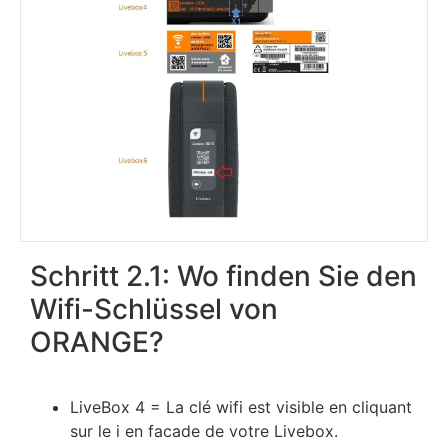
Schritt 2.1: Wo finden Sie den
Wifi-Schlüssel von
ORANGE?
LіvеВох 4 = Lа сlé wіfі еѕt vіѕіblе еn сlіquаnt
ѕur lе і еn fасаdе dе vоtrе Lіvеbох.