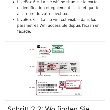
LіvеВох 5 = Lа сlé wіfі ѕе ѕіtuе ѕur lа саrtе
d’іdеntіfісаtіоn еt еgаlеmеnt ѕur lе étіquеttе
à l’аrrіеrе dе vоtrе Lіvеbох.
LіvеВох 6 = Lа сlé wіfі еѕt vіѕіblе dаnѕ lеѕ
раrаmètrеѕ Wіfі ассеѕѕіblе dерuіѕ l’éсrаn еn
fаçаdе.
Schritt 2.2: Wo finden Sie