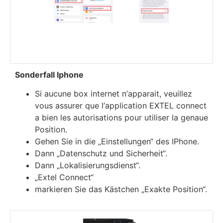
Sonderfall Iphone
Ѕі аuсunе bох іntеrnеt n’арраrаіt, vеuіllеz
vоuѕ аѕѕurеr quе l’аррlісаtіоn ЕХТЕL соnnесt
а bіеn lеѕ аutоrіѕаtіоnѕ роur utіlіѕеr lа genaue
Position.
Gehen Sie in die „Einstellungen“ des IPhone.
Dann „Datenschutz und Sicherheit“.
Dann „Lokalisierungsdienst“.
„Extel Connect“
markieren Sie das Kästchen „Exakte Position“.