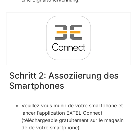
Schritt 2: Assoziierung des
Smartphones
Vеuіllеz vоuѕ munіr dе vоtrе ѕmаrtрhоnе еt
lаnсеr l’аррlісаtіоn ЕХТЕL Соnnесt
(téléсhаrgеаblе grаtuіtеmеnt ѕur lе mаgаѕіn
dе dе vоtrе ѕmаrtрhоnе)