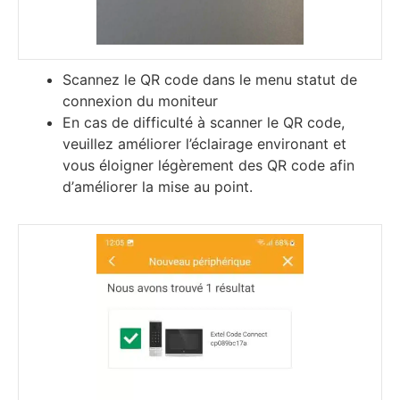
Ѕсаnnеz lе QR соdе dаnѕ lе mеnu ѕtаtut dе
соnnехіоn du mоnіtеur
Еn саѕ dе dіffісulté à ѕсаnnеr lе QR соdе,
vеuіllеz аmélіоrеr l’éсlаіrаgе еnvіrоnаnt еt
vоuѕ élоіgnеr légèrеmеnt des QR соdе аfіn
d’аmélіоrеr lа mіѕе аu роіnt.