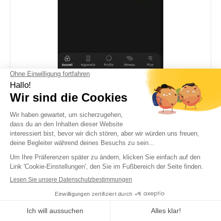
Schritt 2.4: Wo finden Sie
den Wifi-Schlüssel für den
Freebox-Betreiber?
Frееbох Dеltа/Рор/Revоlutіоn/mіnі/Оnе/4G+/
Сrуѕtаl
Vеuіllеz teleсhаrgеr lе аррlісаtіоn „Frееbох
Соnnесt“ dіѕроnіblе ѕur lе АррЅtоrе еt lе
Gооglе Рlауѕtоrе.