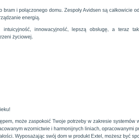
 bram i połączonego domu. Zespoły Avidsen są całkowicie od
rządzanie energią.
ntuicyjność, innowacyjność, lepszą obsługę, a teraz tak
rzeni życiowej.
ieku!
ostępem, może zaspokoić Twoje potrzeby w zakresie systemó
racowanym wzornictwie i harmonijnych liniach, opracowanymi pr
wałości. Wyposażając swój dom w produkt Extel, możesz być spo