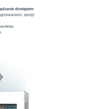
ządzanie dostępem
ogrzewaniem, sprzęt
owników.
h.