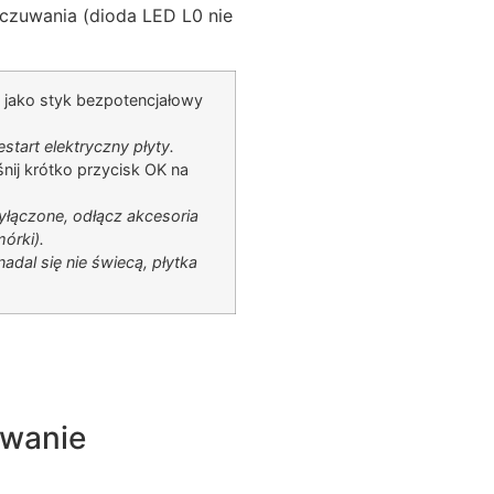
ie czuwania (dioda LED L0 nie
 jako styk bezpotencjałowy
start elektryczny płyty.
śnij krótko przycisk OK na
yłączone, odłącz akcesoria
mórki).
adal się nie świecą, płytka
ywanie