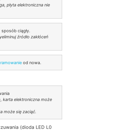
ga, płyta elektroniczna nie
 sposób ciągły.
wyeliminuj źródło zakłóceń
gramowanie
od nowa.
wania
m, karta elektroniczna może
ta może się zaciąć.
e czuwania (dioda LED L0