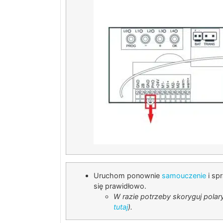
Uruchom ponownie
samouczenie
i sp
się prawidłowo.
W razie potrzeby skoryguj polary
tutaj
).