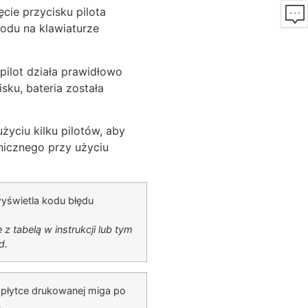
ęcie przycisku pilota
odu na klawiaturze
pilot działa prawidłowo
isku, bateria została
yciu kilku pilotów, aby
nicznego przy użyciu
wyświetla kodu błędu
 z tabelą w instrukcji lub tym
d.
 płytce drukowanej miga po
.