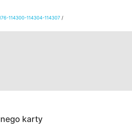
14176-114300-114304-114307
/
znego karty