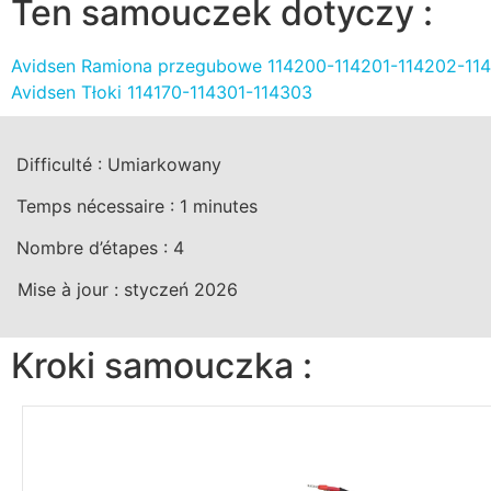
Ten samouczek dotyczy :
Avidsen Ramiona przegubowe 114200-114201-114202-11
Avidsen Tłoki 114170-114301-114303
Difficulté :
Umiarkowany
Temps nécessaire :
1
minutes
Nombre d’étapes :
4
Mise à jour :
styczeń 2026
Kroki samouczka :