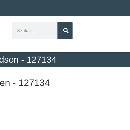
idsen - 127134
sen - 127134