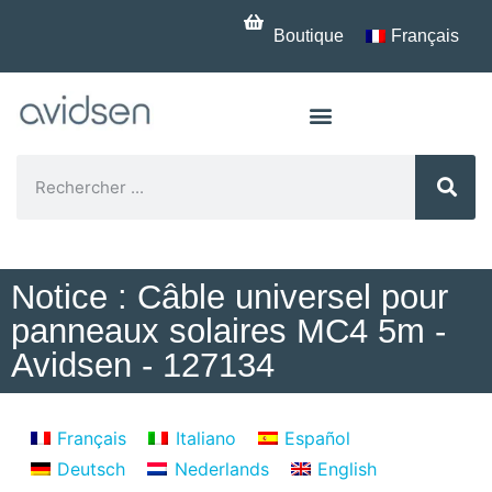
Boutique
Français
Notice : Câble universel pour
panneaux solaires MC4 5m -
Avidsen - 127134
Français
Italiano
Español
Deutsch
Nederlands
English