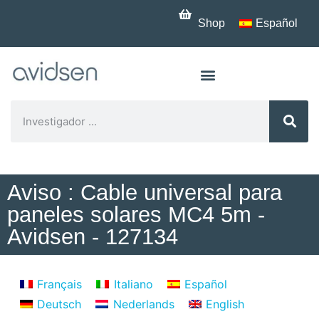
Shop
Español
Aviso : Cable universal para
paneles solares MC4 5m -
Avidsen - 127134
Français
Italiano
Español
Deutsch
Nederlands
English