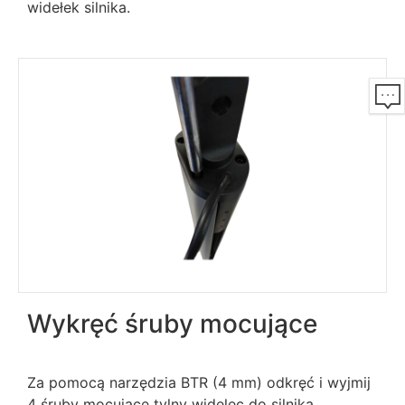
widełek silnika.
Wykręć śruby mocujące
Za pomocą narzędzia BTR (4 mm) odkręć i wyjmij
4 śruby mocujące tylny widelec do silnika.