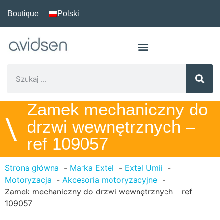
Boutique
Polski
Zamek mechaniczny do
\
drzwi wewnętrznych –
ref 109057
Strona główna
Marka Extel
Extel Umii
Motoryzacja
Akcesoria motoryzacyjne
Zamek mechaniczny do drzwi wewnętrznych – ref
109057