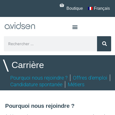
Boutique
Français
\
Carrière
Pourquoi nous rejoindre ?
Offres d’emploi
Candidature spontanée
Métiers
Pourquoi nous rejoindre ?