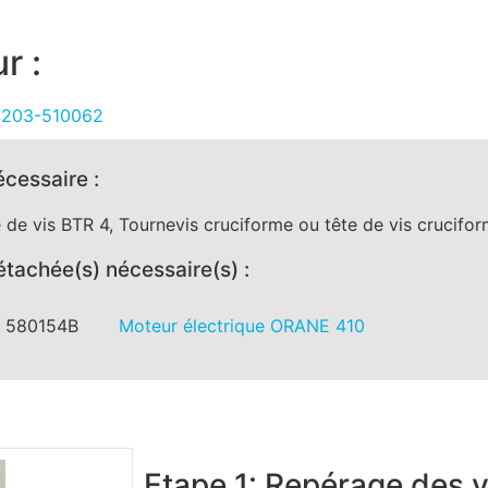
r :
14203-510062
écessaire :
e de vis BTR 4, Tournevis cruciforme ou tête de vis crucifo
étachée(s) nécessaire(s) :
:
580154B
Moteur électrique ORANE 410
Etape 1: Repérage des 