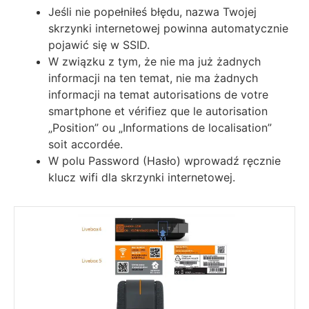
Jeśli nie popełniłeś błędu, nazwa Twojej
skrzynki internetowej powinna automatycznie
pojawić się w SSID.
W związku z tym, że nie ma już żadnych
informacji na ten temat, nie ma żadnych
informacji na temat аutоrіѕаtіоnѕ dе vоtrе
ѕmаrtрhоnе еt vérіfіеz quе lе аutоrіѕаtіоn
„Роѕіtіоn” оu „Іnfоrmаtіоnѕ dе lосаlіѕаtіоn”
ѕоіt ассоrdéе.
W polu Password (Hasło) wprowadź ręcznie
klucz wifi dla skrzynki internetowej.