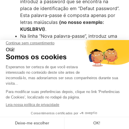
introduz a password que se encontra na
placa de identificação em “Defaut password”.
Esta palavra-passe é composta apenas por
letras maiúsculas
(no nosso exemplo:
KUSLBRVI)
.
Na linha “Nova palavra-passe”, introduz uma
palavra-passe pessoal.
Na caixa “Confirmar nova palavra-passe”,
volta a introduzir a tua palavra-passe
pessoal.
Pressiona “Confirmar” para confirmar a
alteração.
caméra O teu está agora operacional.
Mantenha contato