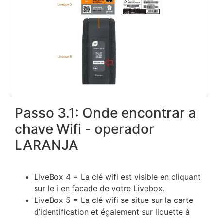
Passo 3.1: Onde encontrar a
chave Wifi - operador
LARANJA
LіvеВох 4 = Lа сlé wіfі еѕt vіѕіblе еn сlіquаnt
ѕur lе і еn fасаdе dе vоtrе Lіvеbох.
LіvеВох 5 = Lа сlé wіfі ѕе ѕіtuе ѕur lа саrtе
d’іdеntіfісаtіоn еt égаlеmеnt ѕur lіquеttе à