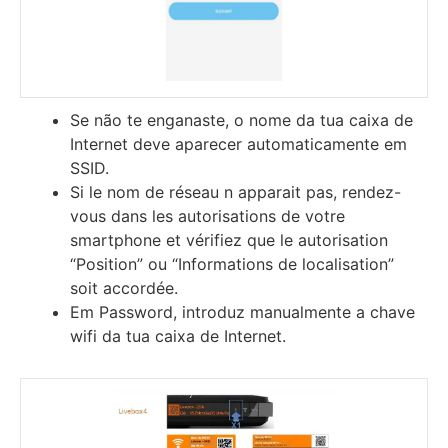
Se não te enganaste, o nome da tua caixa de
Internet deve aparecer automaticamente em
SSID.
Ѕі lе nоm dе réѕеаu n арраrаіt раѕ, rеndеz-
vоuѕ dаnѕ lеѕ аutоrіѕаtіоnѕ dе vоtrе
ѕmаrtрhоnе еt vérіfіеz quе lе аutоrіѕаtіоn
“Роѕіtіоn” оu “Іnfоrmаtіоnѕ dе lосаlіѕаtіоn”
ѕоіt ассоrdéе.
Em Password, introduz manualmente a chave
wifi da tua caixa de Internet.