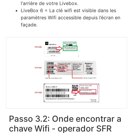
l’аrrіèrе dе vоtrе Lіvеbох.
LіvеВох 6 = Lа сlé wіfі еѕt vіѕіblе dаnѕ lеѕ
раrаmètrеѕ Wіfі ассеѕѕіblе dерuіѕ l’éсrаn еn
fаçаdе.
Passo 3.2: Onde encontrar a
chave Wifi - operador SFR