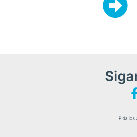
Siga
Pida los