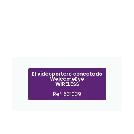
El videoportero conectado
WelcomeEye
WIRELESS
Ref. 531039