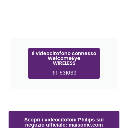
Il videocitofono connesso
WelcomeEye
WIRELESS
Rif. 531039
Scopri i videocitofoni Philips sul
negozio ufficiale: maisonic.com