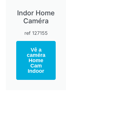
Indor Home
Caméra
ref 127155
Vê a
caméra
Home
Cam
Indoor