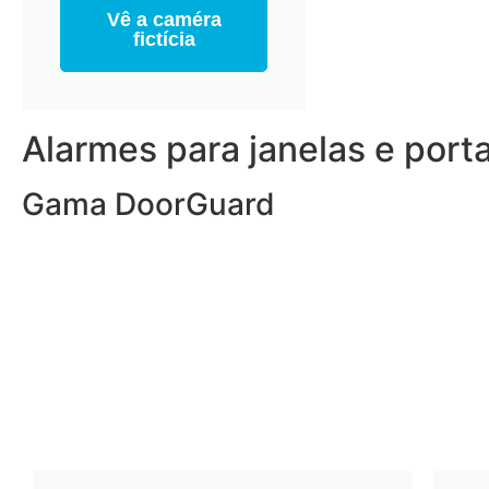
Vê a caméra
fictícia
Alarmes para janelas e port
Gama DoorGuard