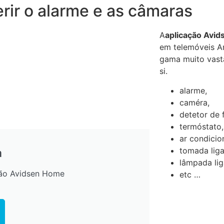
rir o alarme e as câmaras
A
aplicação Avi
em telemóveis A
gama muito vasta
si.
alarme,
caméra,
detetor de 
termóstato,
ar condicio
tomada liga
a
lâmpada lig
ção Avidsen Home
etc …