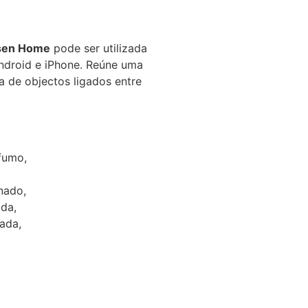
dsen Home
pode ser utilizada
ndroid e iPhone. Reúne uma
 de objectos ligados entre
fumo,
nado,
da,
ada,