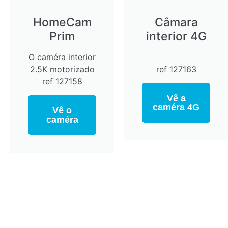
HomeCam
Câmara
Prim
interior 4G
O caméra interior
2.5K motorizado
ref 127163
ref 127158
Vê a
caméra 4G
Vê o
caméra