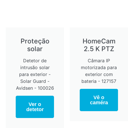
Proteção
HomeCam
solar
2.5 K PTZ
Detetor de
Câmara IP
intrusão solar
motorizada para
para exterior -
exterior com
Solar Guard -
bateria - 127157
Avidsen - 100026
Vê o
caméra
Ver o
detetor