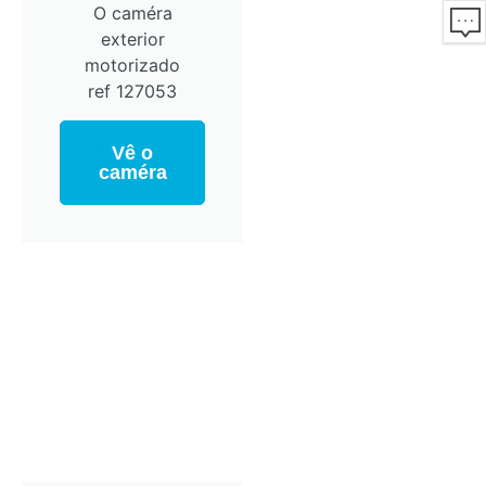
O caméra
exterior
motorizado
ref 127053
Vê o
caméra