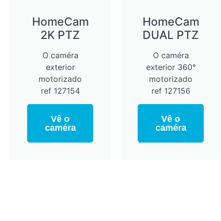
HomeCam
HomeCam
2K PTZ
DUAL PTZ
O caméra
O caméra
exterior
exterior 360°
motorizado
motorizado
ref 127154
ref 127156
Vê o
Vê o
caméra
caméra