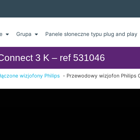
e
Grupa
Panele słoneczne typu plug and play
Connect 3 K – ref 531046
łączone wizjofony Philips
Przewodowy wizjofon Philips 