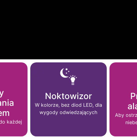
y
Noktowizor
P
ania
a
W kolorze, bez diod LED, dla
em
wygody odwiedzających
Aby ostrz
do każdej
nieb