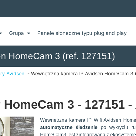
Grupa
Panele słoneczne typu plug and play
en HomeCam 3 (ref. 127151)
ry Avidsen
Wewnętrzna kamera IP Avidsen HomeCam 3 (r
 HomeCam 3 - 127151 -
Wewnętrzna kamera IP Wifi Avidsen Ho
automatyczne śledzenie
po wykryciu ru
HomeCam3 jest zintegrowana z ekosystemem