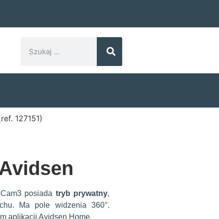
ef. 127151)
 Avidsen
meCam3 posiada
tryb prywatny
,
chu. Ma pole widzenia 360°.
 aplikacji Avidsen Home.