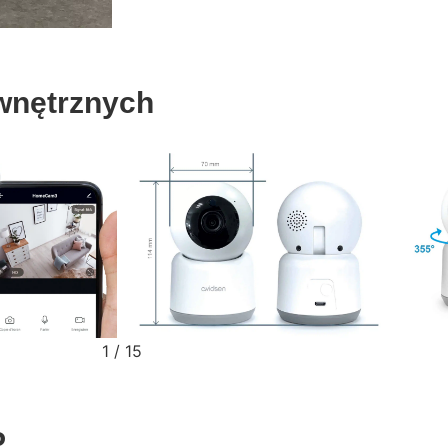
wnętrznych
2
/
15
P