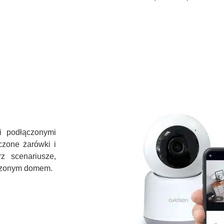
i podłączonymi
czone żarówki i
rz scenariusze,
ączonym domem.