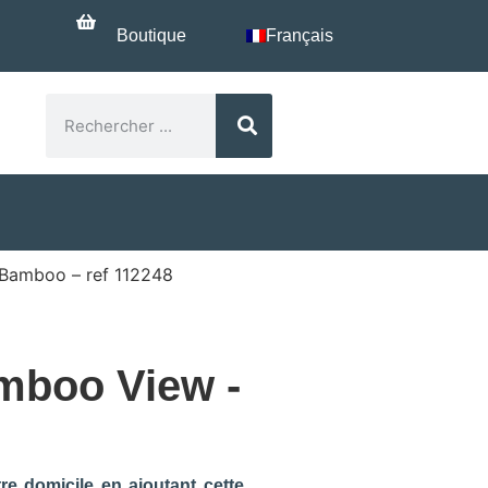
Boutique
Français
 Bamboo – ref 112248
amboo View -
re domicile en ajoutant cette