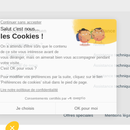
A propos d'Avidsen
Assistance
Qui sommes nous ?
Notice
Rejoignez nous
Assistance techniq
On parle de nous
Assistance techniq
Contactez-nous
Assistance techni
Assistance techniqu
Offres spéciales
Mentions léga