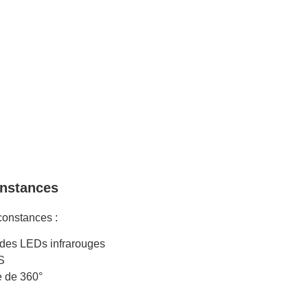
onstances
rconstances :
à des LEDs infrarouges
S
e de 360°