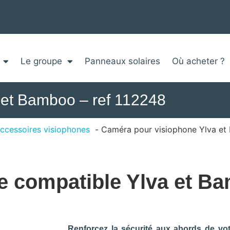
Le groupe
Panneaux solaires
Où acheter ?
 et Bamboo – ref 112248
ccessoires visiophones
Caméra pour visiophone Ylva et
e compatible Ylva et B
Renforcez la sécurité aux abords de vot