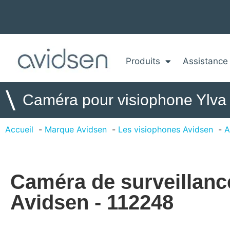
Produits
Assistance
\
Caméra pour visiophone Ylva
Accueil
Marque Avidsen
Les visiophones Avidsen
A
Caméra de surveillanc
Avidsen - 112248