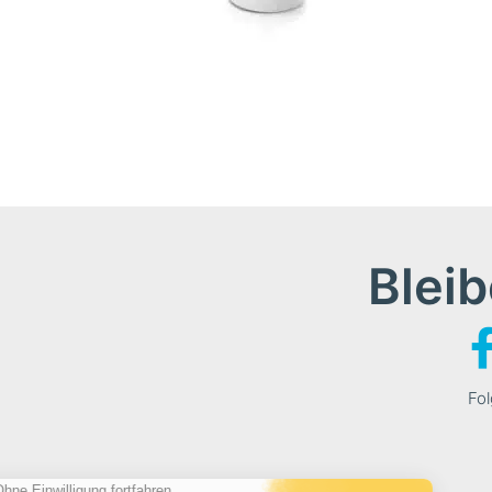
Bleib
Fol