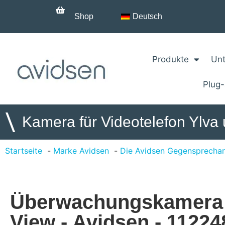
Shop
Deutsch
Produkte
Unt
Plug
\
Kamera für Videotelefon Ylva
Startseite
Marke Avidsen
Die Avidsen Gegensprecha
Überwachungskamera 
View - Avidsen - 11224