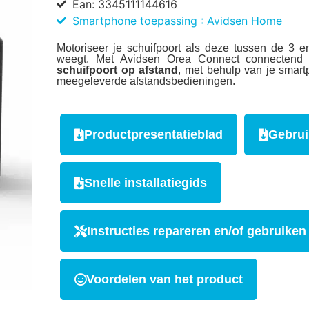
Ean: 3345111144616
Smartphone toepassing : Avidsen Home
Motoriseer je schuifpoort als deze tussen de 3 e
weegt. Met Avidsen Orea Connect connectend 
schuifpoort op afstand
, met behulp van je smar
meegeleverde afstandsbedieningen.
Productpresentatieblad
Gebrui
Snelle installatiegids
Instructies repareren en/of gebruiken
Voordelen van het product