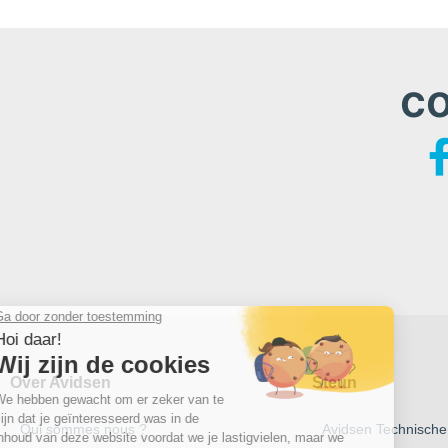
c
Over Avidsen
Steun
Qui sommes nous ?
Avidsen Technische