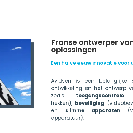
Franse ontwerper va
oplossingen
Een halve eeuw innovatie voor 
Avidsen is een belangrijke
ontwikkeling en het ontwerp 
zoals
toegangscontrole
(v
hekken),
beveiliging
(videobew
en
slimme apparaten
(ver
apparatuur).