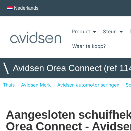
Nederlands
Product
Steun
Waar te koop?
\
Avidsen Orea Connect (ref 11
Thuis
Avidsen Merk
Avidsen automotoriseringen
Sc
Aangesloten schuifhekaa
Orea Connect - Avidse