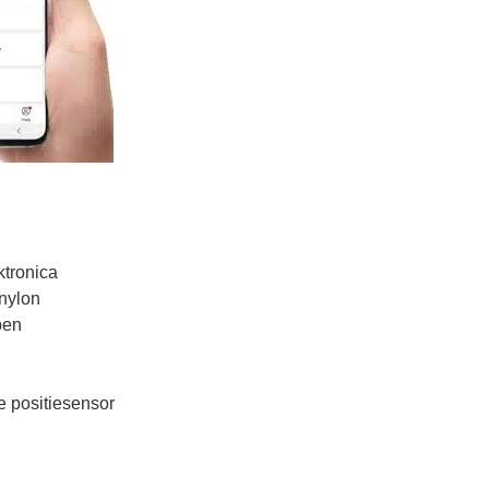
ktronica
 nylon
pen
 positiesensor