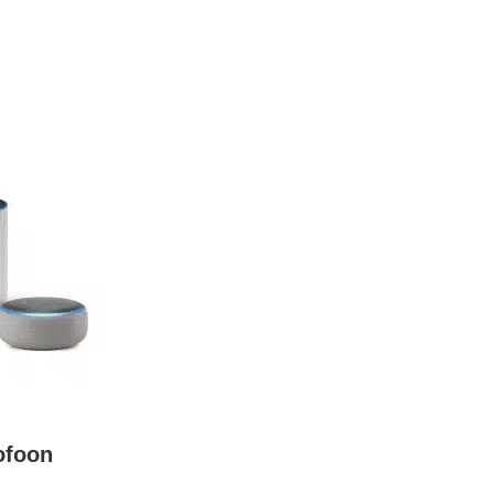
ofoon