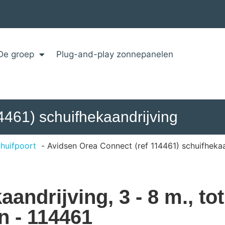
De groep
Plug-and-play zonnepanelen
4461) schuifhekaandrijving
huifpoort
Avidsen Orea Connect (ref 114461) schuifhekaa
ndrijving, 3 - 8 m., tot
n - 114461