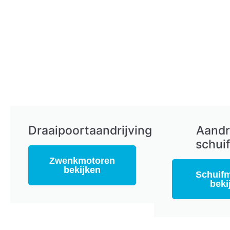
Draaipoortaandrijving
Aandr
schui
Zwenkmotoren
bekijken
Schuif
beki