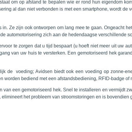
 staat om op afstand te bepalen wie er rond hun eigendom kom
sering al dan niet verbonden is met een smartphone, wordt de ve
n. Ze zijn ook ontworpen om lang mee te gaan. Ongeacht het ma
t de automotorisering zich aan de hedendaagse verschillende s
rvoor te zorgen dat u tijd bespaart (u hoeft niet meer uit uw au
gang van uw huis te versterken. Een gemotoriseerd hek garandee
rlijk de voeding; Avidsen biedt ook een voeding op zonne-ener
en worden bediend met een afstandsbediening, RFID-badge of 
 van een gemotoriseerd hek. Snel te installeren en vermijdt zw
g, elimineert het probleem van stroomstoringen en is bovendien 