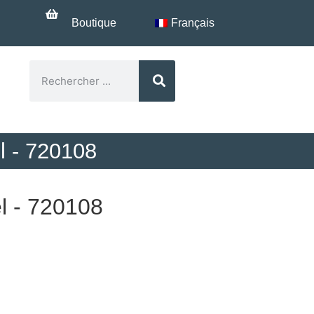
Boutique
Français
?
l - 720108
el - 720108