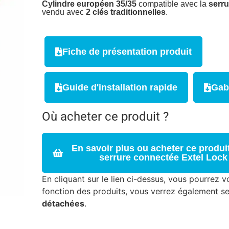
Cylindre européen 35/35
compatible avec la
serru
vendu avec
2 clés traditionnelles
.
Fiche de présentation produit
Guide d'installation rapide
Gab
Où acheter ce produit ?
En savoir plus ou acheter ce produit
serrure connectée Extel Lock 
En cliquant sur le lien ci-dessus, vous pourrez vo
fonction des produits, vous verrez également s
détachées
.