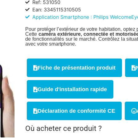
Ref: 531050
Ean: 3345115310505
Application Smartphone : Philips WelcomeEy
Pour protéger l’extérieur de votre habitation, opt
Cette
caméra extérieure, connectée et motorisé
de fonctionnalités sur le marché. Contrôlez la situ
avec votre smartphone.
Fiche de présentation produit
Guide d'installation rapide
Déclaration de conformité CE
Où acheter ce produit ?