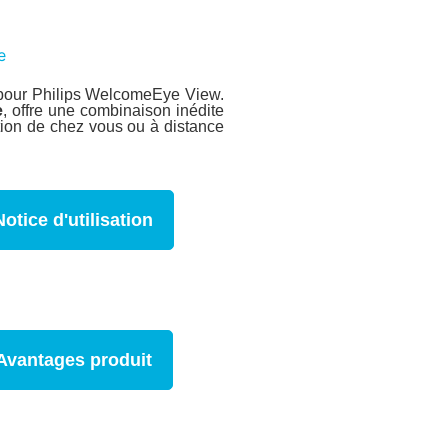
e
ez pour Philips WelcomeEye View.
e
, offre une combinaison inédite
ation de chez vous ou à distance
Notice d'utilisation
Avantages produit