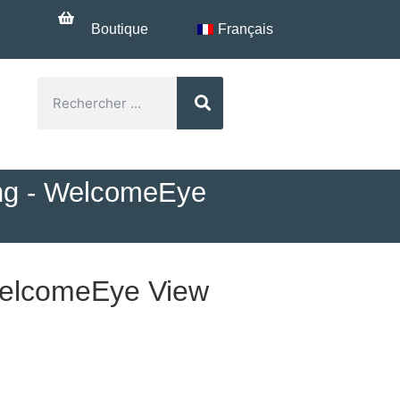
Boutique
Français
?
ing - WelcomeEye
 WelcomeEye View