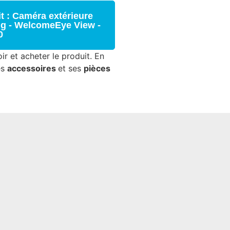
t : Caméra extérieure
ng - WelcomeEye View -
0
ir et acheter le produit. En
es
accessoires
et ses
pièces