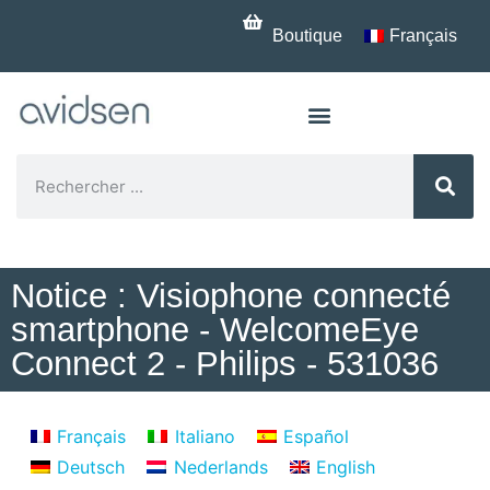
Boutique
Français
Notice : Visiophone connecté
smartphone - WelcomeEye
Connect 2 - Philips - 531036
Français
Italiano
Español
Deutsch
Nederlands
English