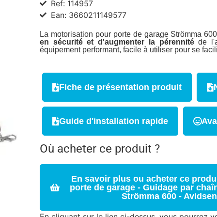
Ref: 114957
Ean: 3660211149577
La motorisation pour porte de garage Strömma 60
en sécurité et d'augmenter la pérennité
de l'
équipement performant, facile à utiliser pour se facil
Fiche de présentation produit
Guide d'installation rapide
Ava
Où acheter ce produit ?
En savoir plus ou acheter ce produi
porte de garage - Guidage par chaîn
Strömma 600 - Avidsen
En cliquant sur le lien ci-dessus, vous pourrez vo