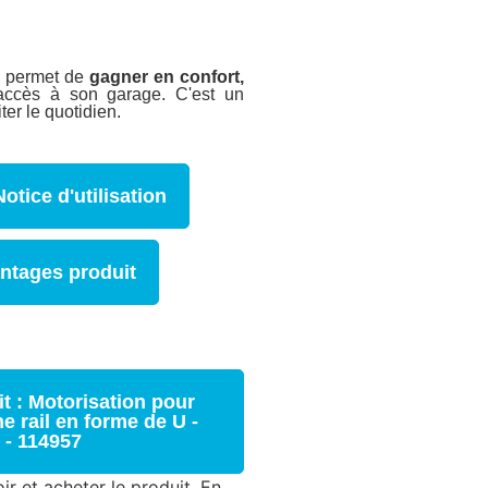
0 permet de
gagner en confort,
accès à son garage. C'est un
iter le quotidien.
Notice d'utilisation
ntages produit
t : Motorisation pour
e rail en forme de U -
 - 114957
ir et acheter le produit. En