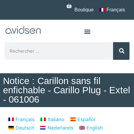
Boutique
Français
Notice : Carillon sans fil
enfichable - Carillo Plug - Extel
- 061006
Français
Italiano
Español
Deutsch
Nederlands
English