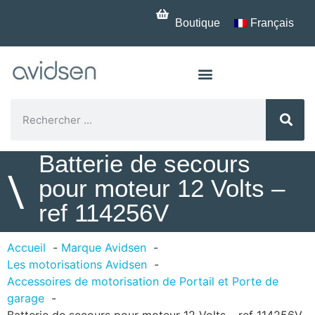
Boutique
Français
Batterie de secours
\
pour moteur 12 Volts –
ref 114256V
Accueil
Marque Avidsen
Les motorisations Avidsen
Accessoires de motorisation de Portail et Porte de
garage