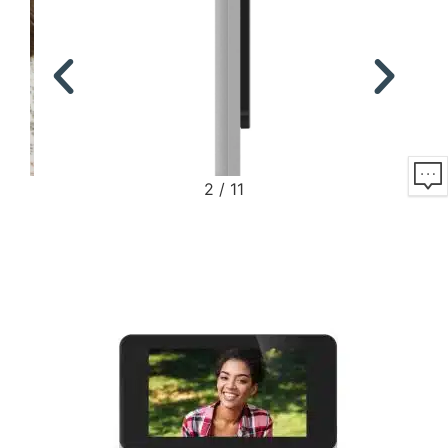
2
/
11