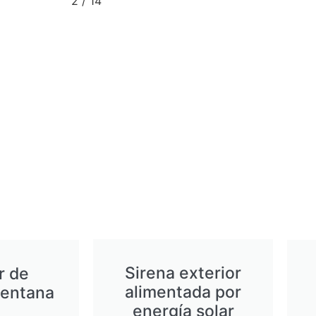
2
/
14
Sirena exterior
r de
alimentada por
ventana
energía solar