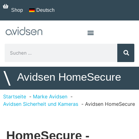
Shop
Deutsch
\
Avidsen HomeSecure
Startseite
Marke Avidsen
Avidsen Sicherheit und Kameras
Avidsen HomeSecure
HomeSecure -