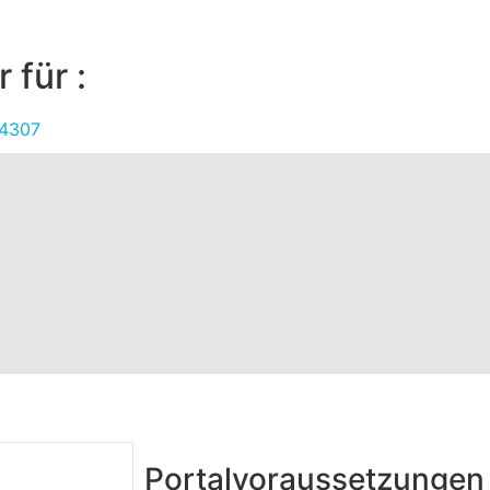
 für :
14307
Portalvoraussetzungen