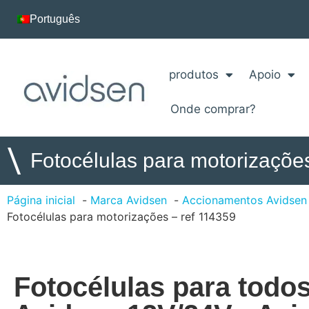
Português
produtos
Apoio
Onde comprar?
\
Fotocélulas para motorizaçõe
Página inicial
Marca Avidsen
Accionamentos Avidsen
Fotocélulas para motorizações – ref 114359
Fotocélulas para todo