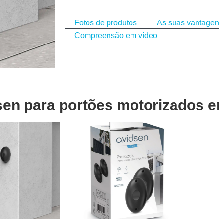
Fotos de produtos
As suas vantage
Compreensão em vídeo
dsen para portões motorizados 