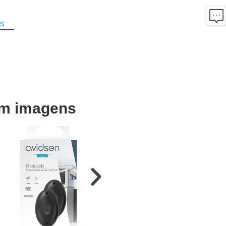
ns
em imagens