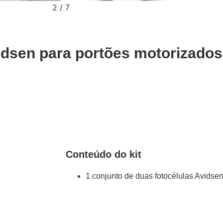
2
/
7
idsen para portões motorizados
Conteúdo do kit
1 conjunto de duas fotocélulas Avidse