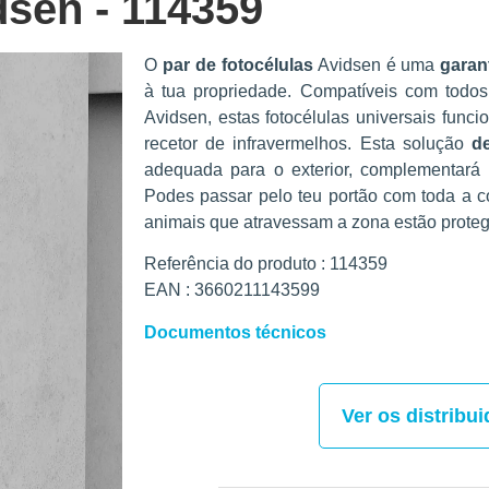
dsen - 114359
O
par de fotocélulas
Avidsen é uma
garant
à tua propriedade. Compatíveis com todo
Avidsen, estas fotocélulas universais fun
recetor de infravermelhos. Esta solução
d
adequada para o exterior, complementará 
Podes passar pelo teu portão com toda a co
animais que atravessam a zona estão proteg
Referência do produto : 114359
EAN : 3660211143599
Documentos técnicos
Ver os distribu