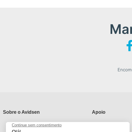
Man
Encome
Sobre o Avidsen
Apoio
Qui sommes nous ?
Apoio