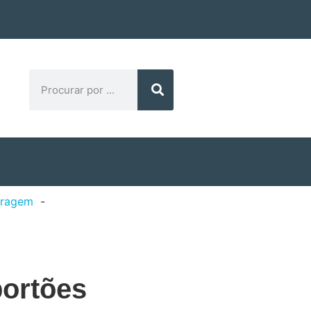
aragem
portões