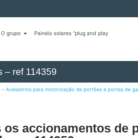
O grupo
Painéis solares “plug and play
s – ref 114359
Acessórios para motorização de portões e portas de g
s os accionamentos de 