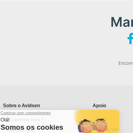
Man
Encome
Sobre o Avidsen
Apoio
Qui sommes nous ?
Apoio
Rejoignez nous
Tutorial SPV