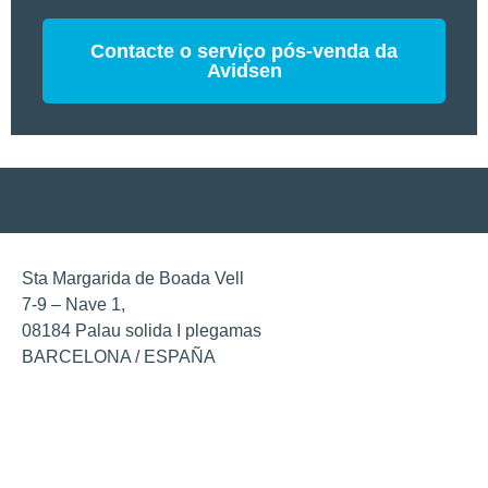
Contacte o serviço pós-venda da
Avidsen
Sta Margarida de Boada Vell
7-9 – Nave 1,
08184 Palau solida I plegamas
BARCELONA / ESPAÑA