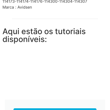
114173-114174-114176-114300-114304-114307
Marca :
Avidsen
Aqui estão os tutoriais
disponíveis: