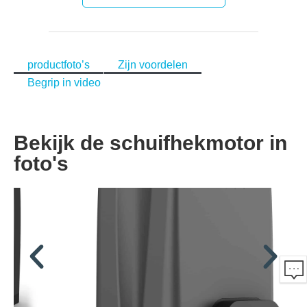
productfoto’s
Zijn voordelen
Begrip in video
Bekijk de schuifhekmotor in
foto's