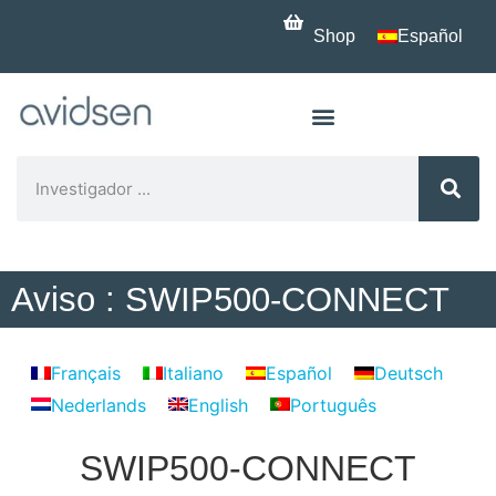
Shop
Español
Aviso : SWIP500-CONNECT
Français
Italiano
Español
Deutsch
Nederlands
English
Português
SWIP500-CONNECT