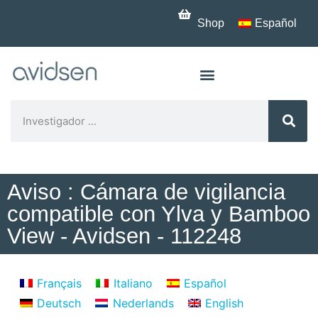
Shop
Español
Aviso : Cámara de vigilancia
compatible con Ylva y Bamboo
View - Avidsen - 112248
Français
Italiano
Español
Deutsch
Nederlands
English