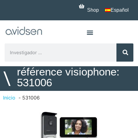
Shop
Español
référence visiophone:
\
531006
Inicio
531006