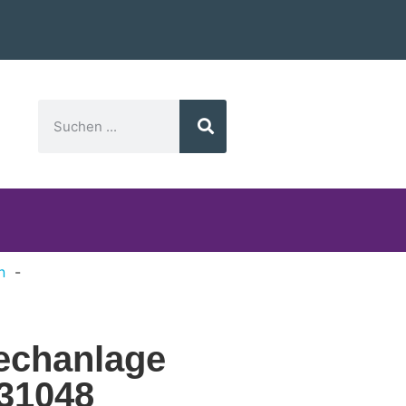
n
rechanlage
531048