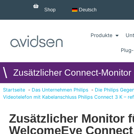
Shop
Deutsch
Produkte
Unt
Plug
\
Zusätzlicher Connect-Monitor
Startseite
Das Unternehmen Philips
Die Philips Gege
Videotelefon mit Kabelanschluss Philips Connect 3 K – re
Zusätzlicher Monitor 
WelcomeEye Connect 3 