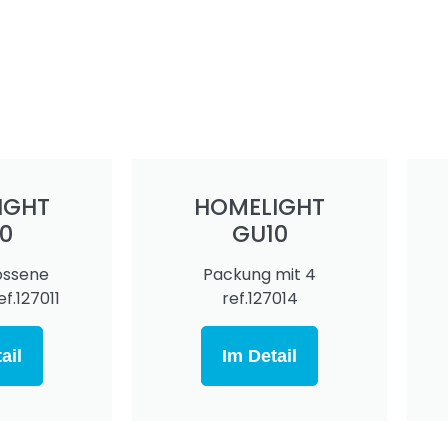
IGHT
HOMELIGHT
0
GU10
ossene
Packung mit 4
f.127011
ref.127014
ail
Im Detail