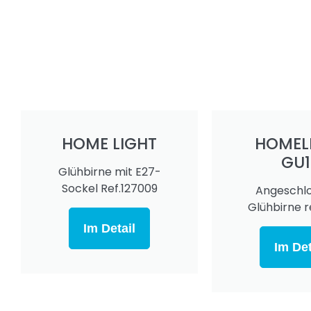
HOME LIGHT
HOMEL
GU1
Glühbirne mit E27-
Sockel Ref.127009
Angeschl
Glühbirne re
Im Detail
Im Det