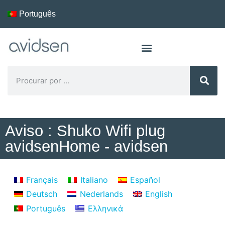
Português
Aviso : Shuko Wifi plug
avidsenHome - avidsen
Français
Italiano
Español
Deutsch
Nederlands
English
Português
Ελληνικά