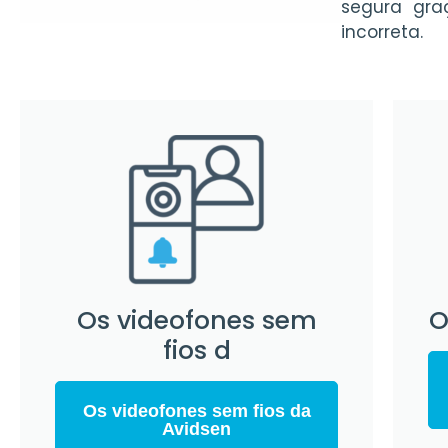
segura gr
incorreta.
Os videofones sem
O
fios d
Os videofones sem fios da
Avidsen