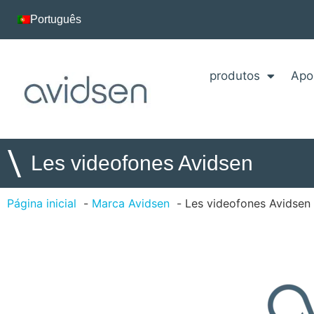
Português
produtos
Apo
\
Les videofones Avidsen
Página inicial
Marca Avidsen
Les videofones Avidsen