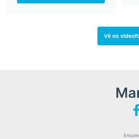
Vê os videofo
Man
Encome