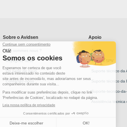
Sobre o Avidsen
Apoio
Qui sommes nous ?
Apoio
Rejoignez nous
Tutorial SPV
On parle de nous
Suporte técnico da 
Contactez-nous
Suporte técnico da 
Suporte-tecnico-d
Assistência técnica 