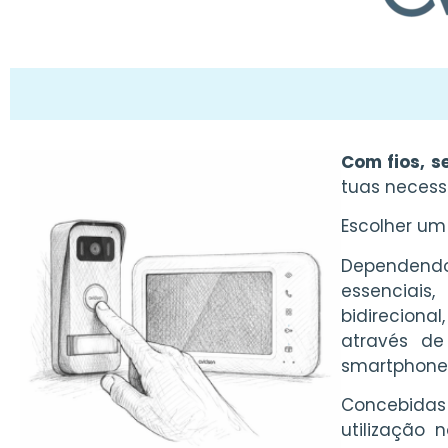
Com fios, s
tuas necess
Escolher um
Dependendo
essenciai
bidirecional
através de
smartphone
Concebidas
utilização 