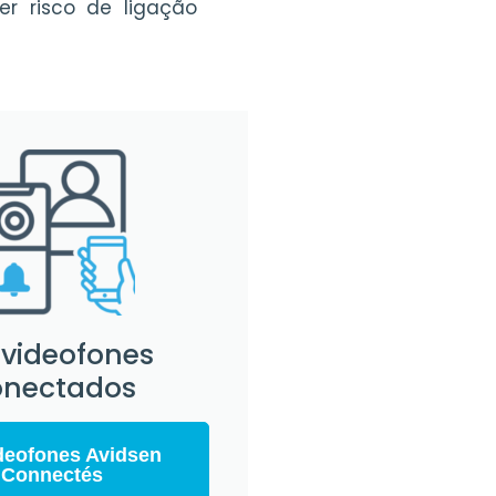
er risco de ligação
 videofones
onectados
deofones Avidsen
Connectés