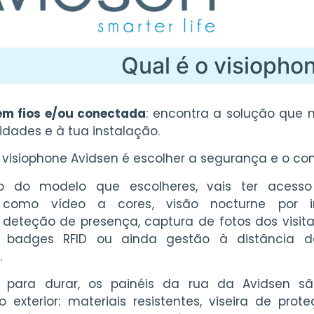
Qual é o visiophon
em fios e/ou conectada
: encontra a solução que 
idades e à tua instalação.
 visiophone Avidsen é escolher a segurança e o con
 do modelo que escolheres, vais ter acesso 
s, como
vídeo a cores
,
visão nocturne por i
,
deteção de presença
,
captura de fotos dos visit
 badges RFID ou ainda gestão à distância d
.
 para durar, os
painéis da rua da Avidsen
sã
no exterior: materiais resistentes, viseira de prot