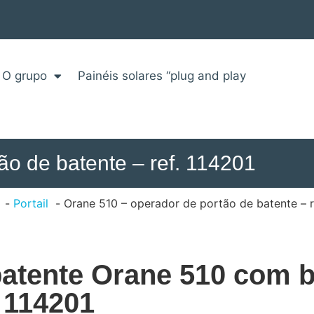
O grupo
Painéis solares “plug and play
ão de batente – ref. 114201
Portail
Orane 510 – operador de portão de batente – r
batente Orane 510 com 
- 114201