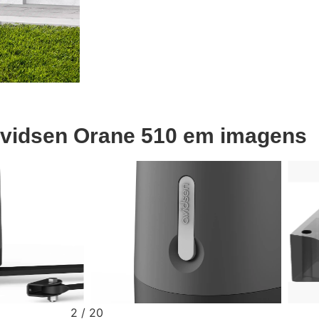
Avidsen Orane 510 em imagens
2
/
20