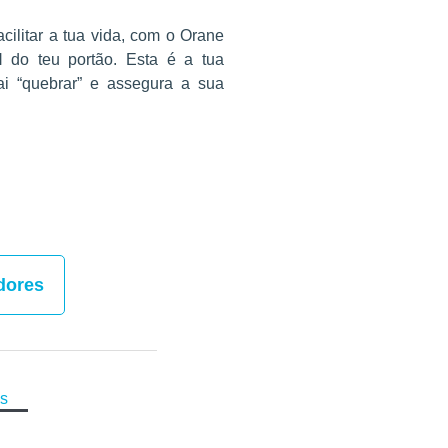
acilitar a tua vida, com o Orane
al
do teu portão. Esta é a tua
ai “quebrar” e assegura a sua
idores
ns