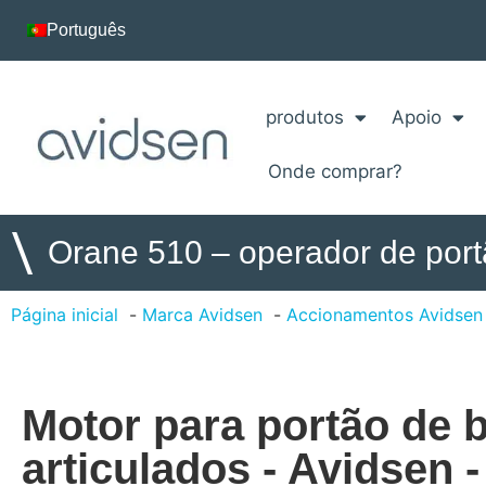
Português
produtos
Apoio
Onde comprar?
\
Orane 510 – operador de port
Página inicial
Marca Avidsen
Accionamentos Avidsen
Motor para portão de 
articulados - Avidsen 