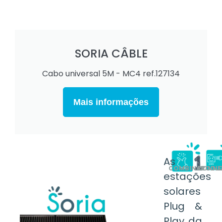
SORIA CÂBLE
Cabo universal 5M - MC4 ref.127134
Mais informações
As
COMBINAR
CONNE
PRODUZ
estações
solares
Plug &
Play da