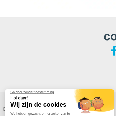
c
Over Avidsen
Steun