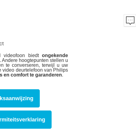
ct
 videofoon biedt
ongekende
. Andere hoogtepunten stellen u
 te converseren, terwijl u uw
 video deurtelefoon van Philips
es en comfort te garanderen
.
ksaanwijzing
miteitsverklaring